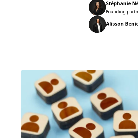
Stéphanie N
Founding part
Alisson Beni