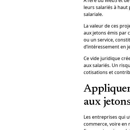
À l’ère du Web3 et de
leurs salariés à haut
salariale.
La valeur de ces proje
aux jetons émis par c
ou un service, consti
d’intéressement en je
Ce vide juridique cré
aux salariés. Un risq
cotisations et contri
Appliquer 
aux jeton
Les entreprises qui u
commerce, voire en ma