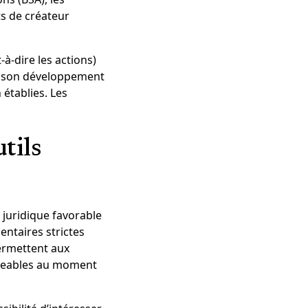
ts de créateur
t-à-dire les actions)
de son développement
établies. Les
tils
e juridique favorable
entaires strictes
permettent aux
ligeables au moment