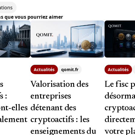
ations
ns que vous pourriez aimer
Actualités
qomit.fr
Actualités
s
Valorisation des
Le fisc 
s :
entreprises
désormai
t-elles
détenant des
cryptoac
calement
cryptoactifs : les
directe
enseignements du
votre p