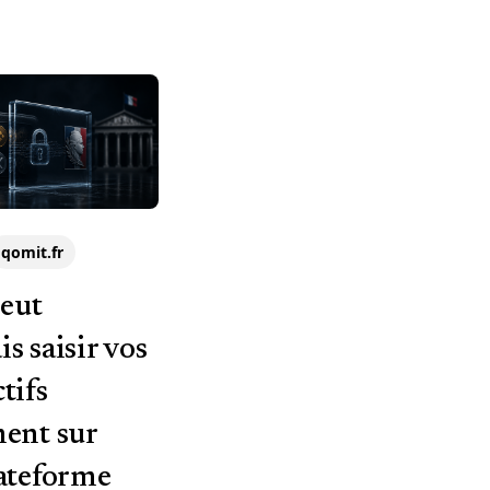
qomit.fr
peut
s saisir vos
tifs
ment sur
lateforme