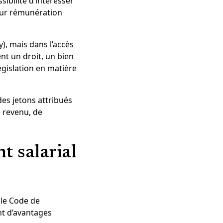
ibilité d’intéresser
leur rémunération
y), mais dans l’accès
ent un droit, un bien
égislation en matière
des jetons attribués
e revenu, de
nt salarial
 le Code de
nt d’avantages