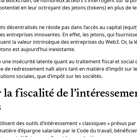
 la Blockchain, de nombreux acteurs s’interrogent sur la poss
 potentiel en leur octroyant des jetons (tokens) en plus de 
ts décentralisés ne réside pas dans l’accès au capital (equit
es entreprises innovantes. En effet, les jetons, qui fourniss
tuent la valeur intrinsèque des entreprises du Web3. Or, la l
tons est aujourd’hui inexistante.
e une insécurité latente quant au traitement fiscal et social 
ue de redressement naît alors tant en matière d’impôt sur l
butions sociales, que d’impôt sur les sociétés.
la fiscalité de l’intéresseme
s
tilisent des outils d’intéressement « classiques » prévus par
tière d’épargne salariale par le Code du travail, bénéficie