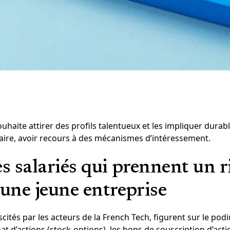
uhaite attirer des profils talentueux et les impliquer dura
ire, avoir recours à des mécanismes d’intéressement.
s salariés qui prennent un r
 une jeune entreprise
scités par les acteurs de la French Tech, figurent sur le pod
at d’actions (stock-options), les bons de souscription d’actio