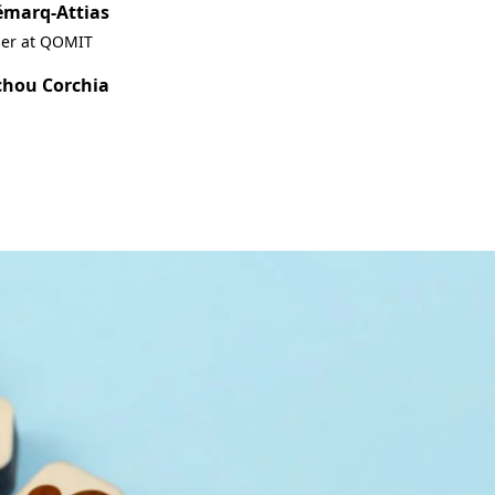
émarq-Attias
ner at QOMIT
chou Corchia