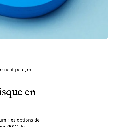
blement peut, en
isque en
ium : les options de
ns (BSA), les