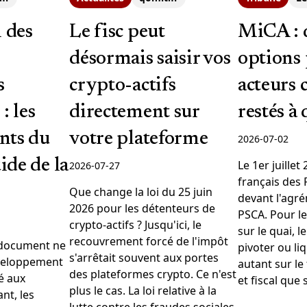
 des
Le fisc peut
MiCA : 
désormais saisir vos
options 
s
crypto-actifs
acteurs 
: les
directement sur
restés à 
nts du
votre plateforme
2026-07-02
de de la
Le 1er juillet
2026-07-27
français des 
Que change la loi du 25 juin
devant l'agr
2026 pour les détenteurs de
PSCA. Pour le
crypto-actifs ? Jusqu'ici, le
sur le quai, l
recouvrement forcé de l'impôt
 document ne
pivoter ou li
s'arrêtait souvent aux portes
veloppement
autant sur le
des plateformes crypto. Ce n'est
é aux
et fiscal que 
plus le cas. La loi relative à la
nt, les