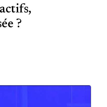
actifs,
sée ?