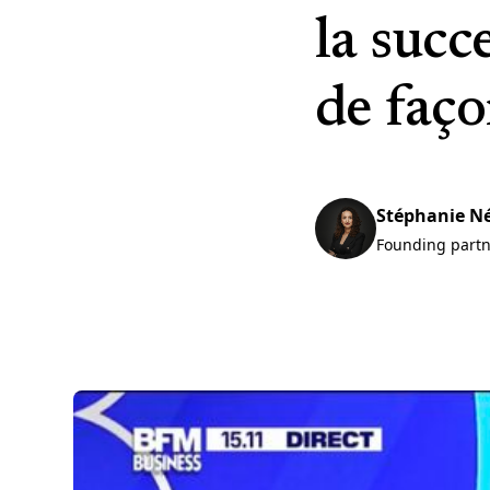
la succ
de faço
Stéphanie N
Founding part