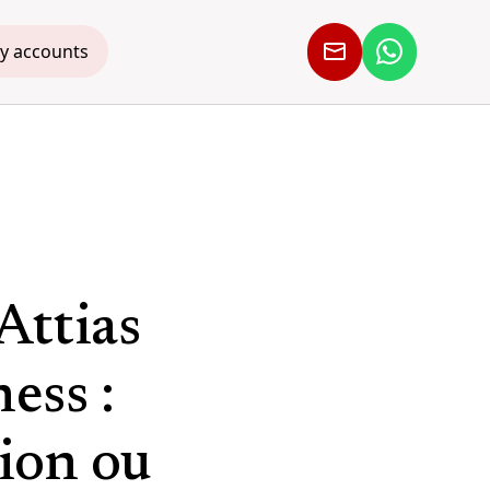
y accounts
Attias
ess :
ion ou