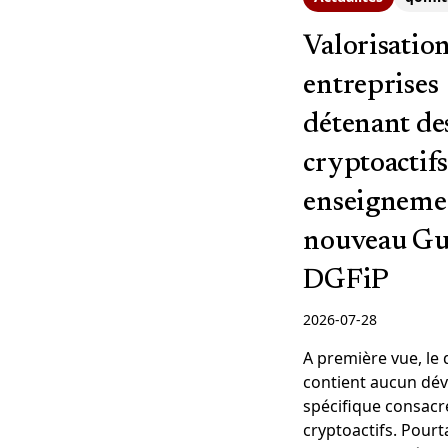
Valorisation
entreprises
détenant de
cryptoactifs 
enseigneme
nouveau Gui
DGFiP
2026-07-28
A première vue, le
contient aucun dé
spécifique consacr
cryptoactifs. Pourta