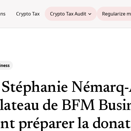
ons
Crypto Tax
Crypto Tax Audit
Regularize m
iness
 Stéphanie Némarq-
plateau de BFM Busin
t préparer la donat