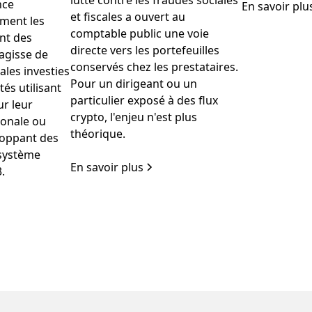
lutte contre les fraudes sociales
nce
En savoir plu
et fiscales a ouvert au
ement les
comptable public une voie
nt des
directe vers les portefeuilles
s’agisse de
conservés chez les prestataires.
ales investies
Pour un dirigeant ou un
tés utilisant
particulier exposé à des flux
ur leur
crypto, l'enjeu n'est plus
ionale ou
théorique.
loppant des
osystème
En savoir plus
.