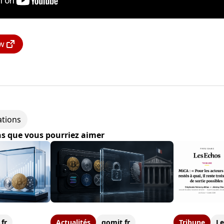
ew
ations
ns que vous pourriez aimer
.fr
Actualités
qomit.fr
Tribune
Le