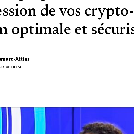
ession de vos crypto-
n optimale et sécuri
émarq-Attias
ner at QOMIT