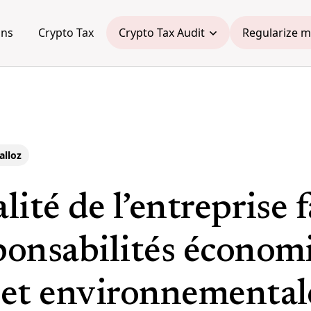
ons
Crypto Tax
Crypto Tax Audit
Regularize m
alloz
alité de l’entreprise 
ponsabilités économ
e et environnemental