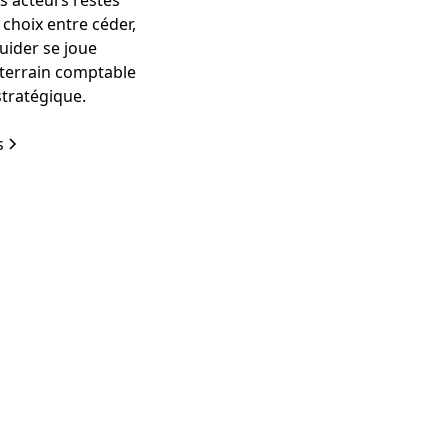
s acteurs restés
e choix entre céder,
quider se joue
 terrain comptable
stratégique.
s