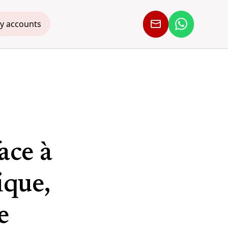
y accounts
face à
ique,
e