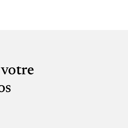
 votre
os