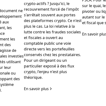
PSCA. Pour le
crypto-actifs ? Jusqu'ici, le
sur le quai, l
recouvrement forcé de l'impôt
 document ne
pivoter ou li
s'arrêtait souvent aux portes
veloppement
autant sur le
des plateformes crypto. Ce n'est
é aux
et fiscal que 
plus le cas. La loi relative à la
nt, les
lutte contre les fraudes sociales
nce
En savoir plu
et fiscales a ouvert au
ement les
comptable public une voie
nt des
directe vers les portefeuilles
s’agisse de
conservés chez les prestataires.
ales investies
Pour un dirigeant ou un
tés utilisant
particulier exposé à des flux
ur leur
crypto, l'enjeu n'est plus
ionale ou
théorique.
loppant des
osystème
En savoir plus
.