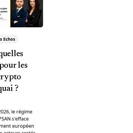
s Echos
quelles
pour les
crypto
quai ?
 2026, le régime
PSAN s'efface
ément européen