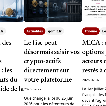
.fr
Actualités
qomit.fr
Tribune
Le
 des
Le fisc peut
MiCA : 
désormais saisir vos
options 
s
crypto-actifs
acteurs 
: les
directement sur
restés à 
nts du
votre plateforme
2026-07-02
de de la
Le 1er juillet
2026-07-27
français des 
Que change la loi du 25 juin
devant l'agr
2026 pour les détenteurs de