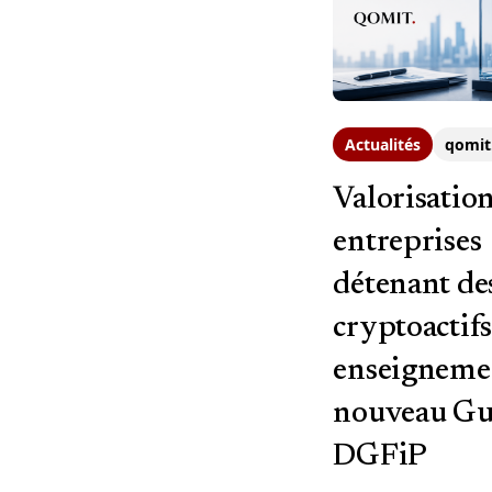
Actualités
qomit
Valorisation
entreprises
détenant de
cryptoactifs 
enseigneme
nouveau Gui
DGFiP