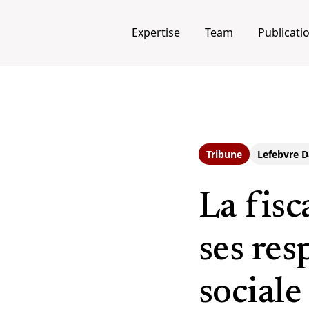
Expertise
Team
Publicati
Tribune
Lefebvre D
La fisc
ses res
social