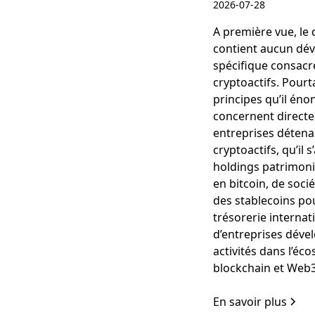
2026-07-28
A première vue, le
contient aucun dé
spécifique consacr
cryptoactifs. Pourta
principes qu’il éno
concernent direct
entreprises détena
cryptoactifs, qu’il 
holdings patrimoni
en bitcoin, de socié
des stablecoins po
trésorerie internat
d’entreprises déve
activités dans l’éc
blockchain et Web3
En savoir plus