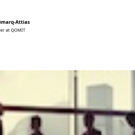
émarq-Attias
ner at QOMIT