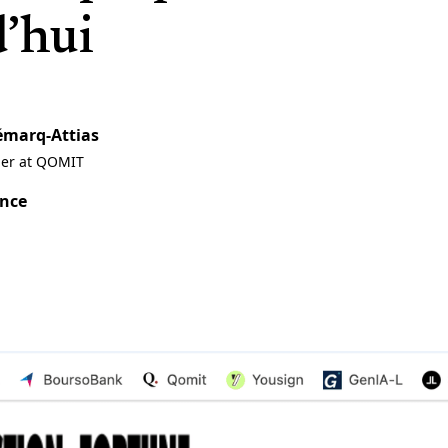
d’hui
émarq-Attias
ner at QOMIT
ance