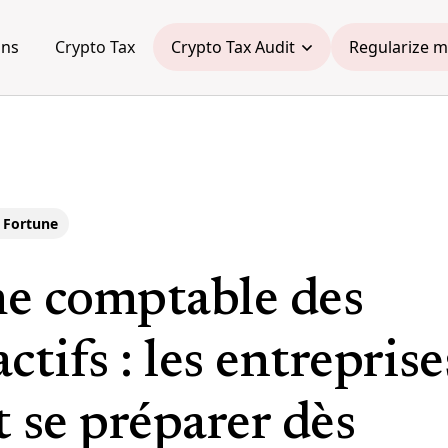
ons
Crypto Tax
Crypto Tax Audit
Regularize m
 Fortune
e comptable des
ctifs : les entreprise
 se préparer dès