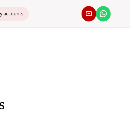
y accounts
s