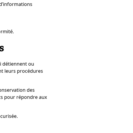
d’informations
ormité.
s
ui détiennent ou
nt leurs procédures
conservation des
nts pour répondre aux
écurisée.