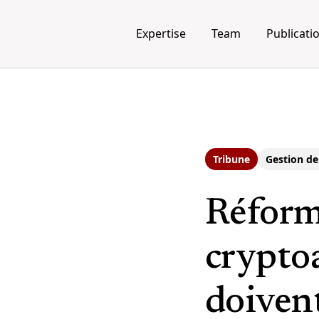
Expertise
Team
Publicati
Tribune
Gestion de
Réform
cryptoa
doivent