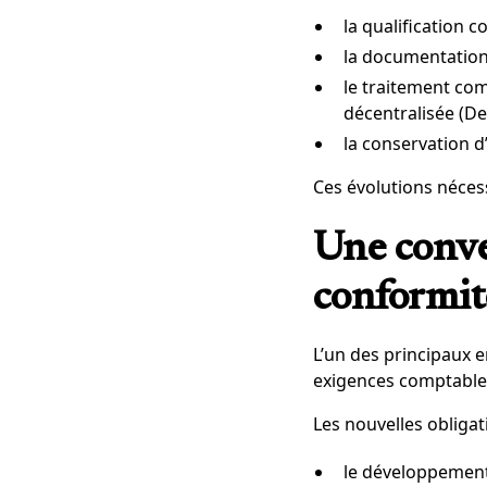
la qualification 
la documentation 
le traitement com
décentralisée (DeF
la conservation d
Ces évolutions néces
Une conver
conformit
L’un des principaux 
exigences comptables
Les nouvelles obliga
le développement