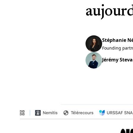
aujour
Stéphanie N
Founding part
Jérémy Stev