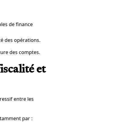
oles de finance
té des opérations.
ture des comptes.
scalité et
essif entre les
otamment par :