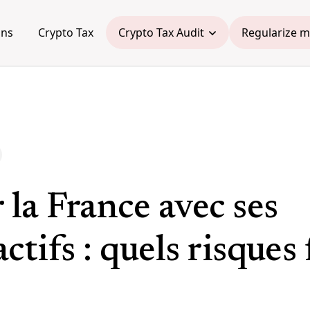
ons
Crypto Tax
Crypto Tax Audit
Regularize m
 la France avec ses
ctifs : quels risques