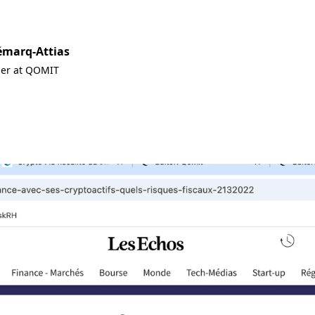
émarq-Attias
ner at QOMIT