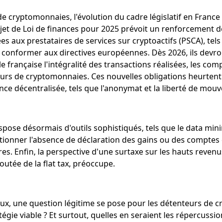
e cryptomonnaies, l'évolution du cadre législatif en France
ojet de Loi de finances pour 2025 prévoit un renforcement d
 aux prestataires de services sur cryptoactifs (PSCA), tels
e conformer aux directives européennes. Dès 2026, ils devro
le française l'intégralité des transactions réalisées, les comp
eurs de cryptomonnaies. Ces nouvelles obligations heurtent 
nce décentralisée, tels que l'anonymat et la liberté de mou
 dispose désormais d'outils sophistiqués, tels que le data mi
ctionner l'absence de déclaration des gains ou des comptes
s. Enfin, la perspective d'une surtaxe sur les hauts revenus
utée de la flat tax, préoccupe.
ieux, une question légitime se pose pour les détenteurs de cry
tégie viable ? Et surtout, quelles en seraient les répercussio