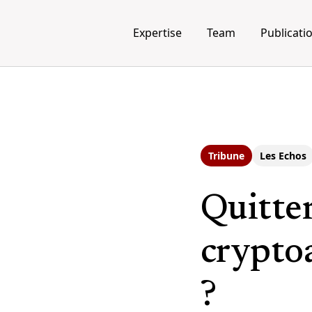
Expertise
Team
Publicati
Tribune
Les Echos
Quitter
cryptoa
?